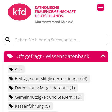
Zum Inhalt springen
Geben Sie hier ein Stichwort ein ...
Oft gefragt - Wissensdatenbank
Alle
Beiträge und Mitgliedermeldungen
4
Datenschutz Mitgliederdatei
1
Gemeinnützigkeit und Steuern
16
Kassenführung
9