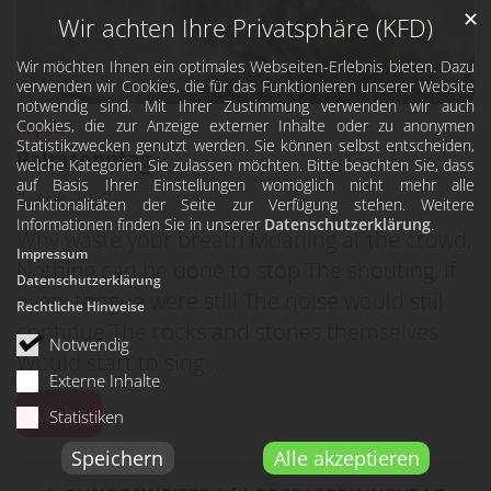
✕
Wir achten Ihre Privatsphäre (KFD)
Wir möchten Ihnen ein optimales Webseiten-Erlebnis bieten. Dazu
verwenden wir Cookies, die für das Funktionieren unserer Website
notwendig sind. Mit Ihrer Zustimmung verwenden wir auch
:
Cookies, die zur Anzeige externer Inhalte oder zu anonymen
Impuls
Statistikzwecken genutzt werden. Sie können selbst entscheiden,
Palmsonntag
welche Kategorien Sie zulassen möchten. Bitte beachten Sie, dass
auf Basis Ihrer Einstellungen womöglich nicht mehr alle
2. Apr. 2023
Funktionalitäten der Seite zur Verfügung stehen. Weitere
Informationen finden Sie in unserer
Datenschutzerklärung
.
Why waste your breath Moaning at the crowd,
Impressum
Nothing can be done to stop The shouting, If
Datenschutzerklärung
every tongue were still The noise would still
Rechtliche Hinweise
continue The rocks and stones themselves
Notwendig
Would start to sing ...
Externe Inhalte
Mehr
Statistiken
Speichern
Alle akzeptieren