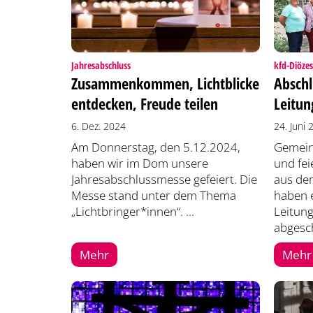
:
Jahresabschluss
kfd-Diöze
Zusammenkommen, Lichtblicke
Abschl
entdecken, Freude teilen
Leitun
6. Dez. 2024
24. Juni
Am Donnerstag, den 5.12.2024,
Gemein
haben wir im Dom unsere
und fei
Jahresabschlussmesse gefeiert. Die
aus de
Messe stand unter dem Thema
haben e
„Lichtbringer*innen“. ...
Leitun
abgesch
Mehr
Mehr