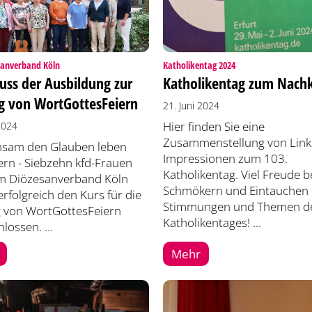
:
:
sanverband Köln
Katholikentag 2024
uss der Ausbildung zur
Katholikentag zum Nachk
g von WortGottesFeiern
21. Juni 2024
Hier finden Sie eine
 2024
Zusammenstellung von Link
sam den Glauben leben
Impressionen zum 103.
ern - Siebzehn kfd-Frauen
Katholikentag. Viel Freude 
m Diözesanverband Köln
Schmökern und Eintauchen i
rfolgreich den Kurs für die
Stimmungen und Themen de
g von WortGottesFeiern
Katholikentages! ...
lossen. ...
Mehr