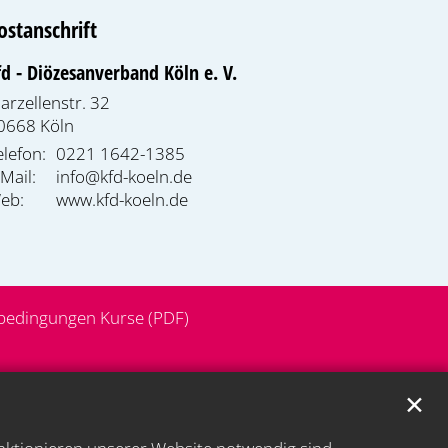
ostanschrift
fd - Diözesanverband Köln e. V.
arzellenstr. 32
0668
Köln
elefon:
0221 1642-1385
-Mail:
info@kfd-koeln.de
eb:
www.kfd-koeln.de
bedingungen Kurse (PDF)
✕