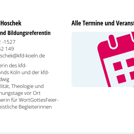
-Hoschek
Alle Termine und Verans
und Bildungsreferentin
 -1527
42 149
oschek@kfd-koeln.de
rin des kfd-
nds Köln und der kfd-
edwig
lität, Theologie und
nnungstage vor Ort
erin für WortGottesFeier-
eistliche Begleiterinnen