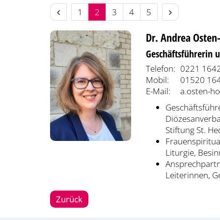
Vorherige Seite
Nächste Seite
1
2
3
4
5
Dr.
Andrea
Osten
Geschäftsführerin 
Telefon:
0221 1642
Mobil:
01520 16
E-Mail:
a.osten-h
Geschäftsführe
Diözesanverba
Stiftung St. H
Frauenspiritua
Liturgie, Besi
Ansprechpartn
Leiterinnen, G
Zurück