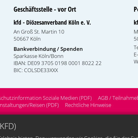
Geschäftsstelle - vor Ort
P
kfd - Diözesanverband Köln e. V.
k
An Groß St. Martin 10
M
50667
Köln
5
T
Bankverbindung / Spenden
E
Sparkasse Köln/Bonn
W
IBAN: DE09 3705 0198 0001 8022 22
BIC: COLSDE33XXX
chutzinformation Soziale Medien (PDF)
AGB / Teilnahme
staltungen/Reisen (PDF)
Rechtliche Hinweise
(KFD)