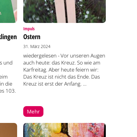
:
Impuls
lingen
Ostern
31. März 2024
wiedergelesen - Vor unseren Augen
s und
auch heute: das Kreuz. So wie am
Karfreitag. Aber heute feiern wir:
beim
Das Kreuz ist nicht das Ende. Das
n die
Kreuz ist erst der Anfang. ...
s 103.
Mehr