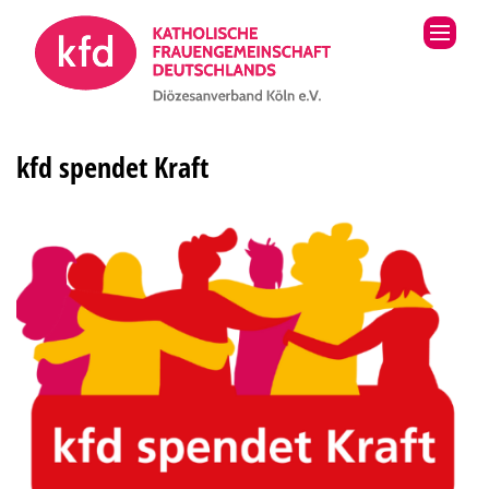
Zum Inhalt springen
kfd spendet Kraft