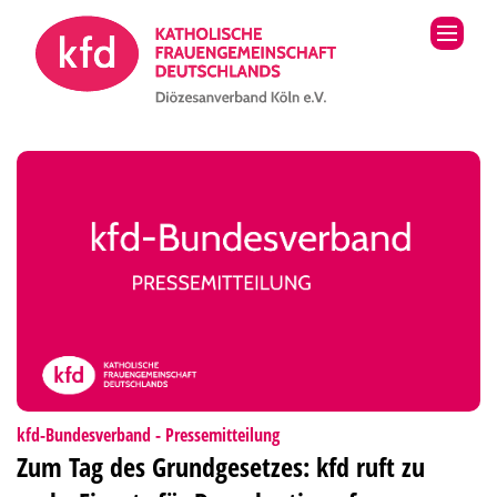
Zum Inhalt springen
:
kfd-Bundesverband - Pressemitteilung
Zum Tag des Grundgesetzes: kfd ruft zu