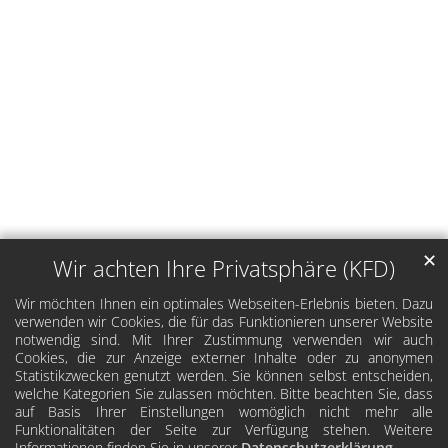
✕
Wir achten Ihre Privatsphäre (KFD)
Wir möchten Ihnen ein optimales Webseiten-Erlebnis bieten. Dazu
verwenden wir Cookies, die für das Funktionieren unserer Website
notwendig sind. Mit Ihrer Zustimmung verwenden wir auch
Cookies, die zur Anzeige externer Inhalte oder zu anonymen
Statistikzwecken genutzt werden. Sie können selbst entscheiden,
welche Kategorien Sie zulassen möchten. Bitte beachten Sie, dass
auf Basis Ihrer Einstellungen womöglich nicht mehr alle
Funktionalitäten der Seite zur Verfügung stehen. Weitere
Informationen finden Sie in unserer
Datenschutzerklärung
.