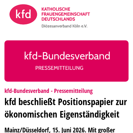
Zum Inhalt springen
:
kfd-Bundesverband - Pressemitteilung
kfd beschließt Positionspapier zur
ökonomischen Eigenständigkeit
Mainz/Düsseldorf, 15. Juni 2026. Mit großer