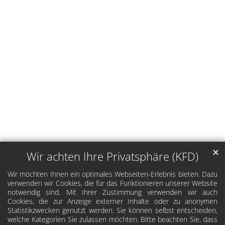
✕
Wir achten Ihre Privatsphäre (KFD)
Wir möchten Ihnen ein optimales Webseiten-Erlebnis bieten. Dazu
verwenden wir Cookies, die für das Funktionieren unserer Website
notwendig sind. Mit Ihrer Zustimmung verwenden wir auch
Cookies, die zur Anzeige externer Inhalte oder zu anonymen
Statistikzwecken genutzt werden. Sie können selbst entscheiden,
welche Kategorien Sie zulassen möchten. Bitte beachten Sie, dass