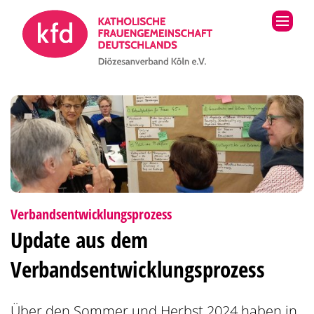
Zum Inhalt springen
:
Verbandsentwicklungsprozess
Update aus dem
Verbandsentwicklungsprozess
Über den Sommer und Herbst 2024 haben in