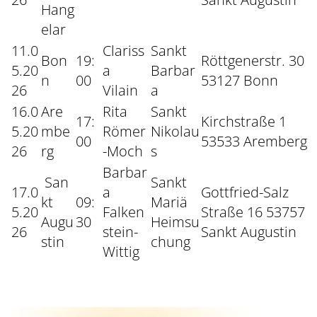
Hang
elar
11.0
Clariss
Sankt
Bon
19:
Röttgenerstr. 30
5.20
a
Barbar
n
00
53127 Bonn
26
Vilain
a
16.0
Are
Rita
Sankt
17:
Kirchstraße 1
5.20
mbe
Römer
Nikolau
00
53533 Aremberg
26
rg
-Moch
s
Barbar
San
Sankt
17.0
a
Gottfried-Salz
kt
09:
Mariä
5.20
Falken
Straße 16 53757
Augu
30
Heimsu
26
stein-
Sankt Augustin
stin
chung
Wittig