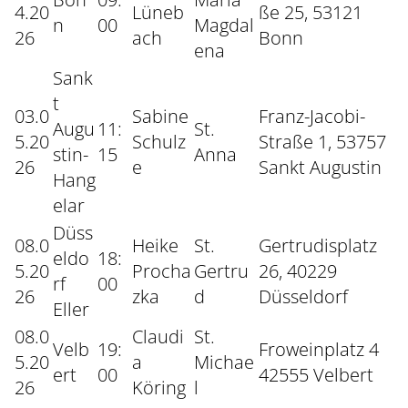
4.20
Lüneb
ße 25, 53121
n
00
Magdal
26
ach
Bonn
ena
Sank
t
03.0
Sabine
Franz-Jacobi-
Augu
11:
St.
5.20
Schulz
Straße 1, 53757
stin-
15
Anna
26
e
Sankt Augustin
Hang
elar
Düss
08.0
Heike
St.
Gertrudisplatz
eldo
18:
5.20
Procha
Gertru
26, 40229
rf
00
26
zka
d
Düsseldorf
Eller
08.0
Claudi
St.
Velb
19:
Froweinplatz 4
5.20
a
Michae
ert
00
42555 Velbert
26
Köring
l