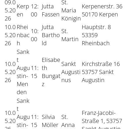
09.0
St.
Kerp
12:
Jutta
Kerpenerstr. 36
5.20
Maria
en
00
Fassen
50170 Kerpen
26
Königin
10.0
Rhei
Jutta
Hauptstr. 8
10:
St.
5.20
nbac
Bartho
53359
00
Martin
26
h
ld
Rheinbach
Sank
t
Elisabe
10.0
Sankt
Kirchstraße 16
Augu
11:
th
5.20
Augusti
53757 Sankt
stin-
15
Bungat
26
nus
Augustin
Men
z
den
Sank
t
10.0
Franz-Jacobi-
Augu
11:
Silvia
St.
5.20
Straße 1, 53757
stin-
15
Möller
Anna
26
Sankt Augustin