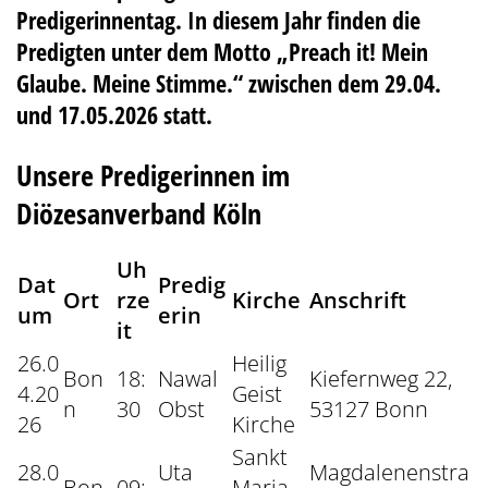
Predigerinnentag. In diesem Jahr finden die
Predigten unter dem Motto „Preach it! Mein
Glaube. Meine Stimme.“ zwischen dem 29.04.
und 17.05.2026 statt.
Unsere Predigerinnen im
Diözesanverband Köln
Uh
Dat
Predig
Ort
rze
Kirche
Anschrift
um
erin
it
26.0
Heilig
Bon
18:
Nawal
Kiefernweg 22,
4.20
Geist
n
30
Obst
53127 Bonn
26
Kirche
Sankt
28.0
Uta
Magdalenenstra
Bon
09:
Maria