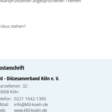
hen Wahlprüfsteinen angesprochenen Themen
Fokus stehen?
ostanschrift
fd - Diözesanverband Köln e. V.
arzellenstr. 32
0668
Köln
elefon:
0221 1642-1385
-Mail:
info@kfd-koeln.de
eb:
www.kfd-koeln.de