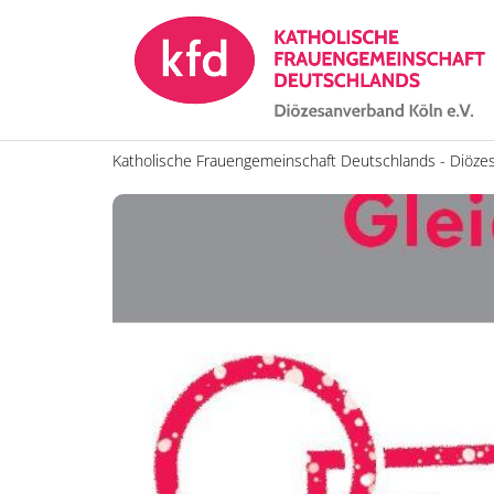
Zum Inhalt springen
Katholische Frauengemeinschaft Deutschlands - Diöze