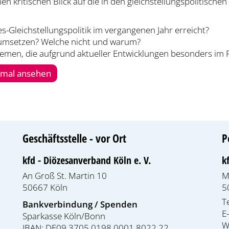
n kritischen Blick auf die in den gleichstellungspolitisc
s-Gleichstellungspolitik im vergangenen Jahr erreicht?
 umsetzen? Welche nicht und warum?
Themen, die aufgrund aktueller Entwicklungen besonders im 
inmal ansehen
Geschäftsstelle - vor Ort
P
kfd - Diözesanverband Köln e. V.
k
An Groß St. Martin 10
M
50667
Köln
5
T
Bankverbindung / Spenden
E
Sparkasse Köln/Bonn
W
IBAN: DE09 3705 0198 0001 8022 22