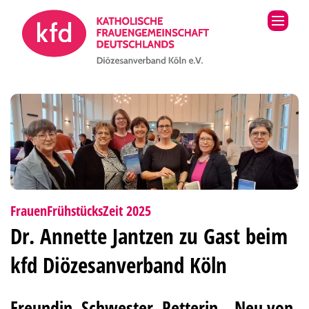
Zum Inhalt springen
:
FrauenFrühstücksZeit 2025
Dr. Annette Jantzen zu Gast beim
kfd Diözesanverband Köln
Freundin, Schwester, Retterin – Neu von