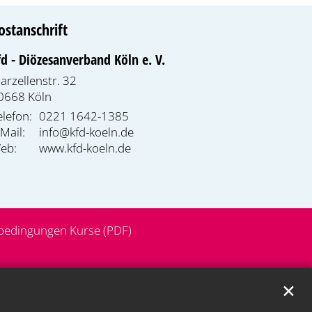
ostanschrift
fd - Diözesanverband Köln e. V.
arzellenstr. 32
0668
Köln
elefon:
0221 1642-1385
-Mail:
info@kfd-koeln.de
eb:
www.kfd-koeln.de
bedingungen Kurse (PDF)
✕