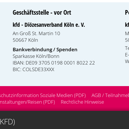
Geschäftsstelle - vor Ort
P
kfd - Diözesanverband Köln e. V.
k
An Groß St. Martin 10
M
50667
Köln
5
T
Bankverbindung / Spenden
E
Sparkasse Köln/Bonn
W
IBAN: DE09 3705 0198 0001 8022 22
BIC: COLSDE33XXX
chutzinformation Soziale Medien (PDF)
AGB / Teilnahme
staltungen/Reisen (PDF)
Rechtliche Hinweise
(KFD)