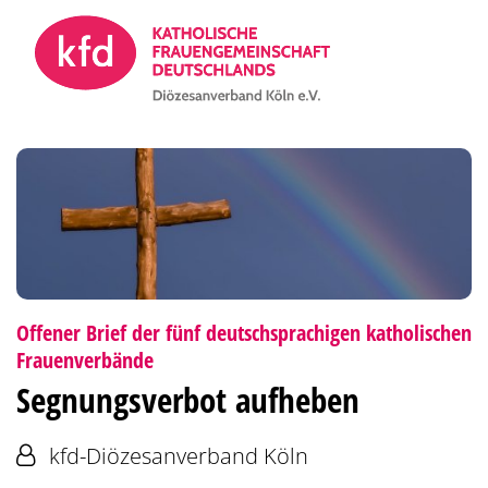
Zum Inhalt springen
Offener Brief der fünf deutschsprachigen katholischen
:
Frauenverbände
Segnungsverbot aufheben
Von:
kfd-Diözesanverband Köln